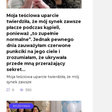
Moja teściowa uparcie
twierdziła, że mój synek zawsze
płacze podczas kąpieli,
ponieważ „to zupełnie
normalne”. Jednak pewnego
dnia zauważyłam czerwone
punkciki na jego ciele i
zrozumiałam, że ukrywała
przede mną przerażający
sekret…
Moja teściowa uparcie twierdziła, że mój
synek zawsze
0
530
ROZRYWKA