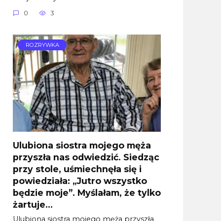
0
3
ROZRYWKA
Ulubiona siostra mojego męża
przyszła nas odwiedzić. Siedząc
przy stole, uśmiechnęła się i
powiedziała: „Jutro wszystko
będzie moje”. Myślałam, że tylko
żartuje…
Ulubiona siostra mojego męża przyszła