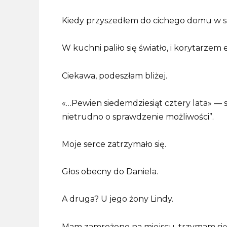
Kiedy przyszedłem do cichego domu w są
W kuchni paliło się światło, i korytarz
Ciekawa, podeszłam bliżej.
«…Pewien siedemdziesiąt cztery lata» — 
nietrudno o sprawdzenie możliwości”.
Moje serce zatrzymało się.
Głos obecny do Daniela.
A druga? U jego żony Lindy.
Mam zamrożone na miejscu, trzymam się 