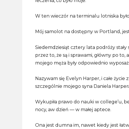
leczenia, co było moje.
W ten wieczór na terminalu lotniska było
Mój samolot na dostępny w Portland, jest
Siedemdziesiąt cztery lata podróży stały s
przez to, że są i sprawami, główny po t
mojego męża były odpowiednio wyposaż
Nazywam się Evelyn Harper, i całe życie 
szczególnie mojego syna Daniela Harper
Wykupiła prawo do nauki w college’u, be
nocy, aw dzień — w małej aptece.
Ona jest dumna im, nawet kiedy jest łatw