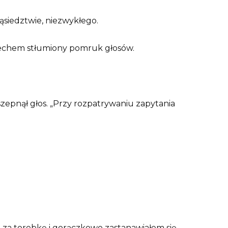
siedztwie, niezwykłego.
em echem stłumiony pomruk głosów.
szepnął głos. „Przy rozpatrywaniu zapytania
za torebkę i gorączkowo zastanawiałem się