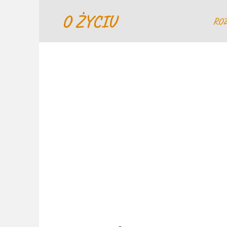
Перейти
O ŻYCIU
к
RO
содержанию