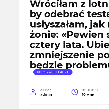
Wróciłam z lotni
by odebrać test
usłyszałam, jak
żonie: «Pewien 
cztery lata. Ubi
zmniejszenie po
będzie problem
POZYTYWNE HISTORIE
АВТОР
НА ЧТЕНИЕ
admin
10 мин