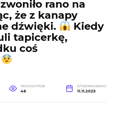
zwoniło rano na
ąc, że z kanapy
e dźwięki.
Kiedy
uli tapicerkę,
dku coś
.
ПРОСМОТРОВ
ОПУБЛИКОВАНО
46
11.11.2025