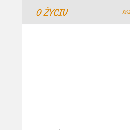
Перейти
O ŻYCIU
к
RO
содержанию