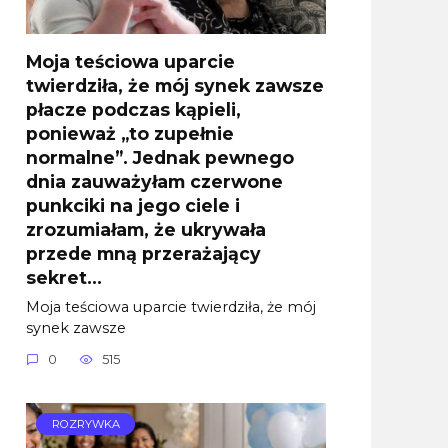
Moja teściowa uparcie
twierdziła, że mój synek zawsze
płacze podczas kąpieli,
ponieważ „to zupełnie
normalne”. Jednak pewnego
dnia zauważyłam czerwone
punkciki na jego ciele i
zrozumiałam, że ukrywała
przede mną przerażający
sekret…
Moja teściowa uparcie twierdziła, że mój
synek zawsze
0
515
ROZRYWKA