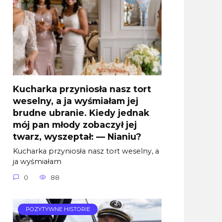
Kucharka przyniosła nasz tort
weselny, a ja wyśmiałam jej
brudne ubranie. Kiedy jednak
mój pan młody zobaczył jej
twarz, wyszeptał: — Nianiu?
Kucharka przyniosła nasz tort weselny, a
ja wyśmiałam
0
88
POZYTYWNE HISTORIE