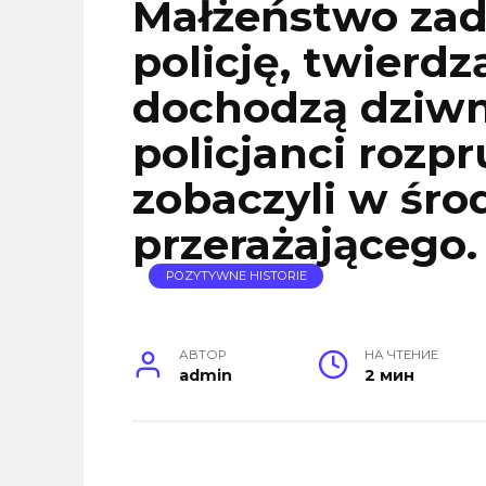
Małżeństwo zad
policję, twierdz
dochodzą dziwn
policjanci rozpr
zobaczyli w śro
przerażającego
POZYTYWNE HISTORIE
АВТОР
НА ЧТЕНИЕ
admin
2 мин