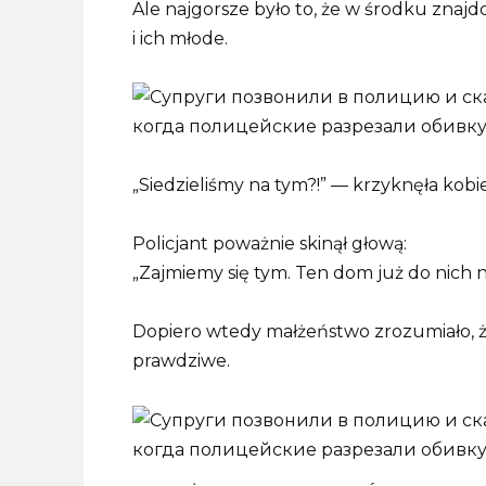
Ale najgorsze było to, że w środku znaj
i ich młode.
„Siedzieliśmy na tym?!” — krzyknęła kobie
Policjant poważnie skinął głową:
„Zajmiemy się tym. Ten dom już do nich ni
Dopiero wtedy małżeństwo zrozumiało, że 
prawdziwe.