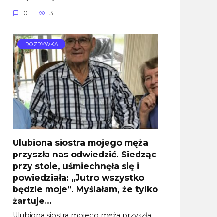
0
3
ROZRYWKA
Ulubiona siostra mojego męża
przyszła nas odwiedzić. Siedząc
przy stole, uśmiechnęła się i
powiedziała: „Jutro wszystko
będzie moje”. Myślałam, że tylko
żartuje…
Ulubiona siostra mojego męża przyszła