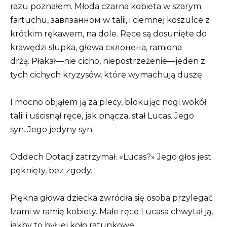
razu poznałem. Młoda czarna kobieta w szarym
fartuchu, завязанном w talii, i ciemnej koszulce z
krótkim rękawem, na dole. Ręce są dosunięte do
krawędzi słupka, głowa склонена, ramiona
drżą. Płakał—nie cicho, niepostrzeżenie—jeden z
tych cichych kryzysów, które wymachują duszę.
I mocno objąłem ją za plecy, blokując nogi wokół
talii i uścisnął ręce, jak pnącza, stał Lucas. Jego
syn. Jego jedyny syn.
Oddech Dotacji zatrzymał. «Lucas?» Jego głos jest
pęknięty, bez zgody.
Piękna głowa dziecka zwróciła się osoba przylegać
łzami w ramię kobiety. Małe ręce Lucasa chwytał ją,
jakby to był jej koło ratunkowe.