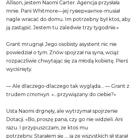
Allison, jestem Naomi Carter. Agencja przysłała
mnie. Pani Whitmore—jej гувернантке-musiał
nagle wracać do domu. Im potrzebny był ktoś, aby
ją zastąpić. Jestem tu zaledwie trzy tygodnie.»
Grant mrugnął. Jego osobisty asystent nic nie
powiedział o tym. Znów spojrzał na syna, wciąż
rozpaczliwie chwytając się za młodą kobietę. Pierś
wyciśnięty.
— Ale dlaczego-dlaczego tak wygląda… — Grant z
trudem сглотнул. «…przywiązany do ciebie?»
Usta Naomi drgnęły, ale wytrzymał spojrzenie
Dotacji. «Bo, proszę pana, czy go nie widzieli. Ani
razu. I przypuszczam, że ktoś mu
potrzebny. Starałem się … ja ze wszystkich sił starał