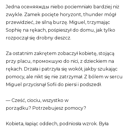
Jedna осеняяжды niebo pociemniało bardziej niż
zwykle. Zamek pocięte horyzont, thunder mógł
przewidzieć, że silną burzę. Miguel, trzymając
Sophię na rękach, pośpieszył do domu, jak tylko
rozpoczął się drobny deszcz.
Za ostatnim zakrętem zobaczył kobietę, stojącą
przy placu, промокшую do nici, z dzieckiem na
rękach. Drżała i patrzyła się wokół, jakby szukając
pomocy, ale nikt się nie zatrzymał. Z bólem w sercu
Miguel przycisnął Sofii do piersi i podszedł.
— Cześć, ciociu, wszystko w
porządku? Potrzebujesz pomocy?
Kobieta, łapiąc oddech, podniosła wzrok. Była