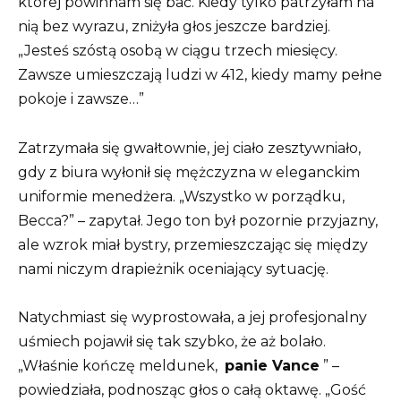
której powinnam się bać. Kiedy tylko patrzyłam na
nią bez wyrazu, zniżyła głos jeszcze bardziej.
„Jesteś szóstą osobą w ciągu trzech miesięcy.
Zawsze umieszczają ludzi w 412, kiedy mamy pełne
pokoje i zawsze…”
Zatrzymała się gwałtownie, jej ciało zesztywniało,
gdy z biura wyłonił się mężczyzna w eleganckim
uniformie menedżera. „Wszystko w porządku,
Becca?” – zapytał. Jego ton był pozornie przyjazny,
ale wzrok miał bystry, przemieszczając się między
nami niczym drapieżnik oceniający sytuację.
Natychmiast się wyprostowała, a jej profesjonalny
uśmiech pojawił się tak szybko, że aż bolało.
„Właśnie kończę meldunek,
panie Vance
” –
powiedziała, podnosząc głos o całą oktawę. „Gość