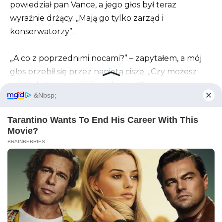
powiedział pan Vance, a jego głos był teraz
wyraźnie drżący. „Mają go tylko zarząd i
konserwatorzy”.
„A co z poprzednimi nocami?” – zapytałem, a mój
głos przebił się przez napiętą ciszę. „Czy możesz
sprawdzić, czy to się już zdarzyło?”
Pan Vance spojrzał na mnie, a potem na Beccę,
która stała w milczeniu w drzwiach, załamując ręce.
„Becca” – powiedział ostrym tonem – „może
pójdziesz sobie odpocząć?”. To był rozkaz, a nie
sugestia.
Kiedy już odeszła, niechętnie odszukał nagranie
sprzed sześciu tygodni. Znów to samo: ten sam
korytarz, ta sama pora nocy, ta sama mroczna