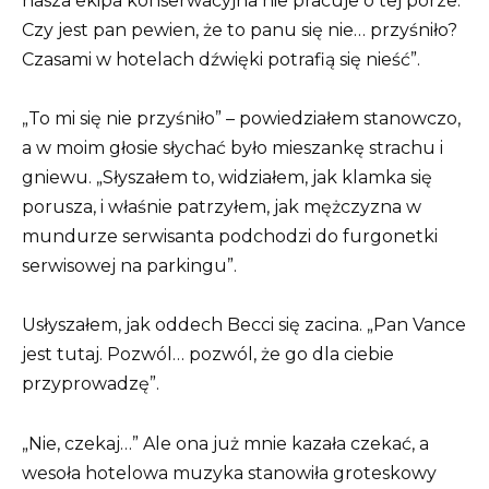
nasza ekipa konserwacyjna nie pracuje o tej porze.
Czy jest pan pewien, że to panu się nie… przyśniło?
Czasami w hotelach dźwięki potrafią się nieść”.
„To mi się nie przyśniło” – powiedziałem stanowczo,
a w moim głosie słychać było mieszankę strachu i
gniewu. „Słyszałem to, widziałem, jak klamka się
porusza, i właśnie patrzyłem, jak mężczyzna w
mundurze serwisanta podchodzi do furgonetki
serwisowej na parkingu”.
Usłyszałem, jak oddech Becci się zacina. „Pan Vance
jest tutaj. Pozwól… pozwól, że go dla ciebie
przyprowadzę”.
„Nie, czekaj…” Ale ona już mnie kazała czekać, a
wesoła hotelowa muzyka stanowiła groteskowy