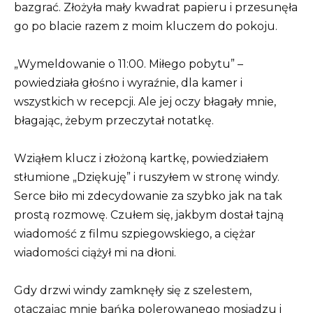
bazgrać. Złożyła mały kwadrat papieru i przesunęła
go po blacie razem z moim kluczem do pokoju.
„Wymeldowanie o 11:00. Miłego pobytu” –
powiedziała głośno i wyraźnie, dla kamer i
wszystkich w recepcji. Ale jej oczy błagały mnie,
błagając, żebym przeczytał notatkę.
Wziąłem klucz i złożoną kartkę, powiedziałem
stłumione „Dziękuję” i ruszyłem w stronę windy.
Serce biło mi zdecydowanie za szybko jak na tak
prostą rozmowę. Czułem się, jakbym dostał tajną
wiadomość z filmu szpiegowskiego, a ciężar
wiadomości ciążył mi na dłoni.
Gdy drzwi windy zamknęły się z szelestem,
otaczając mnie bańką polerowanego mosiądzu i