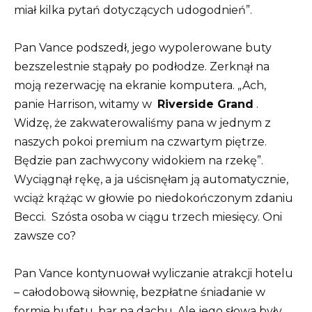
miał kilka pytań dotyczących udogodnień”.
Pan Vance podszedł, jego wypolerowane buty
bezszelestnie stąpały po podłodze. Zerknął na
moją rezerwację na ekranie komputera. „Ach,
panie Harrison, witamy w
Riverside Grand
.
Widzę, że zakwaterowaliśmy pana w jednym z
naszych pokoi premium na czwartym piętrze.
Będzie pan zachwycony widokiem na rzekę”.
Wyciągnął rękę, a ja uścisnęłam ją automatycznie,
wciąż krążąc w głowie po niedokończonym zdaniu
Becci.
Szósta osoba w ciągu trzech miesięcy. Oni
zawsze co?
Pan Vance kontynuował wyliczanie atrakcji hotelu
– całodobową siłownię, bezpłatne śniadanie w
formie bufetu, bar na dachu. Ale jego słowa były