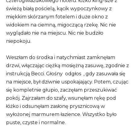
czterogwiazdkowego hotelu: łóżko king-size z
świeżą białą pościelą, kącik wypoczynkowy z
miękkim skórzanym fotelem i duże okno z
widokiem na ciemną, migoczącą rzekę. Nic nie
wyglądało nie na miejscu. Nic nie budziło
niepokoju.
Weszłam do środka i natychmiast zamknęłam
drzwi, włączając ciężką mosiężną zasuwę, zgodnie z
instrukcją Becci. Głośny
odgłos
, gdy zasuwała się
na miejsce, był dziwnie uspokajający. Potem, czując
się kompletnie głupio, zaczęłam przeszukiwać
pokój. Zajrzałam do szafy, wsunęłam rękę pod
łóżko i odsunęłam zasłonę prysznicową w
wyłożonej marmurem łazience. Wszystko było
puste, czyste i normalne.