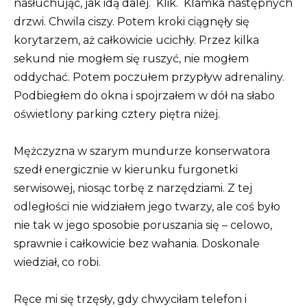
nasłuchując, jak idą dalej.
Klik.
Klamka następnych
drzwi. Chwila ciszy. Potem kroki ciągnęły się
korytarzem, aż całkowicie ucichły. Przez kilka
sekund nie mogłem się ruszyć, nie mogłem
oddychać. Potem poczułem przypływ adrenaliny.
Podbiegłem do okna i spojrzałem w dół na słabo
oświetlony parking cztery piętra niżej.
Mężczyzna w szarym mundurze konserwatora
szedł energicznie w kierunku furgonetki
serwisowej, niosąc torbę z narzędziami. Z tej
odległości nie widziałem jego twarzy, ale coś było
nie tak w jego sposobie poruszania się – celowo,
sprawnie i całkowicie bez wahania. Doskonale
wiedział, co robi.
Ręce mi się trzęsły, gdy chwyciłam telefon i