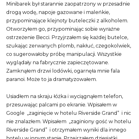
Minibarek był starannie zaopatrzony w przesadnie
drogą wodę, napoje gazowane i maleńkie,
przypominające klejnoty buteleczki z alkoholem.
Otworzyłem go, przypominając sobie wyraźne
ostrzeżenie Becci. Przyjrzałem się każdej butelce,
szukając zerwanych plomb, nakłuć, czegokolwiek,
co sugerowałoby próbę manipulacji. Wszystkie
wyglądały na fabrycznie zapieczętowane.
Zamknąłem drzwi lodówki, ogarnęła mnie fala
paranoi. Może to ja dramatyzowałem.
Usiadłem na skraju łóżka i wyciągnąłem telefon,
przesuwając palcami po ekranie. Wpisałem w
Google
„zaginięcie w hotelu Riverside Grand”
i nic
nie znalazłem. Wpisałem
„zaginiony gość w hotelu
Riverside Grand”
i otrzymałem wyniki dla innego
hotelu w innym stanie. Przejrzałem dziesiątki