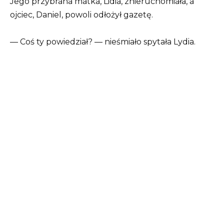
Jego przybrana matka, Lidia, znieruchomiała, a
ojciec, Daniel, powoli odłożył gazetę.
— Coś ty powiedział? — nieśmiało spytała Lydia.