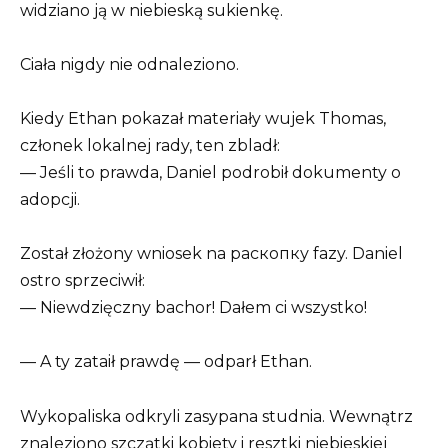
widziano ją w niebieską sukienkę.
Ciała nigdy nie odnaleziono.
Kiedy Ethan pokazał materiały wujek Thomas,
członek lokalnej rady, ten zbladł:
— Jeśli to prawda, Daniel podrobił dokumenty o
adopcji.
Został złożony wniosek na раскопку fazy. Daniel
ostro sprzeciwił:
— Niewdzięczny bachor! Dałem ci wszystko!
— A ty zataił prawdę — odparł Ethan.
Wykopaliska odkryli zasypana studnia. Wewnątrz
znaleziono szczątki kobiety i resztki niebieskiej