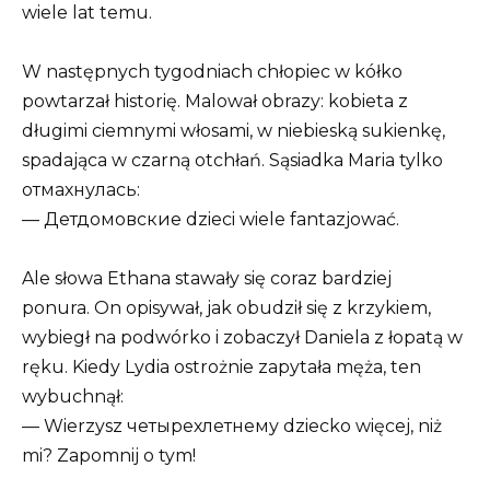
wiele lat temu.
W następnych tygodniach chłopiec w kółko
powtarzał historię. Malował obrazy: kobieta z
długimi ciemnymi włosami, w niebieską sukienkę,
spadająca w czarną otchłań. Sąsiadka Maria tylko
отмахнулась:
— Детдомовские dzieci wiele fantazjować.
Ale słowa Ethana stawały się coraz bardziej
ponura. On opisywał, jak obudził się z krzykiem,
wybiegł na podwórko i zobaczył Daniela z łopatą w
ręku. Kiedy Lydia ostrożnie zapytała męża, ten
wybuchnął:
— Wierzysz четырехлетнему dziecko więcej, niż
mi? Zapomnij o tym!