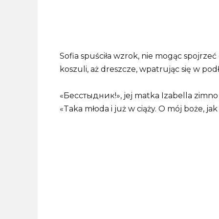
Sofia spuściła wzrok, nie mogąc spojrzeć
koszuli, aż dreszcze, wpatrując się w pod
«Бесстыдник!», jej matka Izabella zimno 
«Taka młoda i już w ciąży. O mój boże, ja