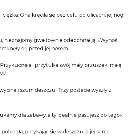
iężka. Ona kręciła się bez celu po ulicach, jej nogi
u, nieznajomy gwałtownie odepchnął ją: «Wynoś
amknęły się przed jej nosem.
Przykucnęła i przytuliła swój mały brzuszek, małą
wić.
 wycinali szum deszczu. Trzy postacie wyszły z
kamy dla zabawy, a ty idealnie pasujesz do tego».
pobiegła, potykając się w deszczu, a jej serce