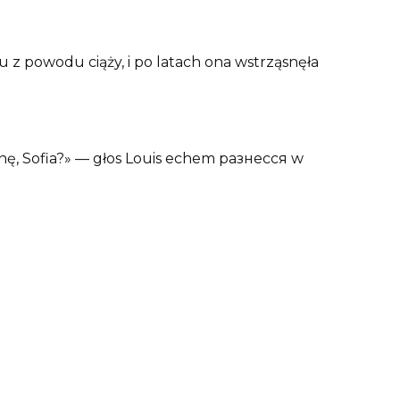
z powodu ciąży, i po latach ona wstrząsnęła
nę, Sofia?» — głos Louis echem разнесся w