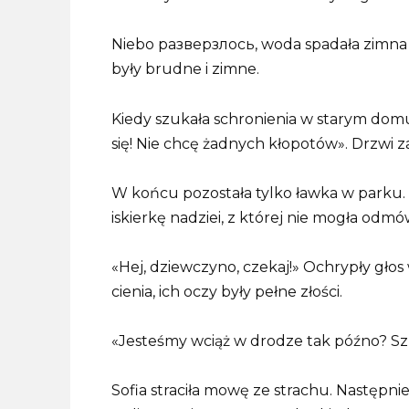
Niebo разверзлось, woda spadała zimna i c
były brudne i zimne.
Kiedy szukała schronienia w starym dom
się! Nie chcę żadnych kłopotów». Drzwi z
W końcu pozostała tylko ławka w parku. 
iskierkę nadziei, z której nie mogła odmó
«Hej, dziewczyno, czekaj!» Ochrypły głos
cienia, ich oczy były pełne złości.
«Jesteśmy wciąż w drodze tak późno? Szu
Sofia straciła mowę ze strachu. Następnie 