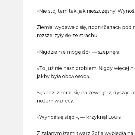
«Nie stój tam tak, jak nieszczęsny! Wynoś s
Ziemia, wydawało się, прогибалась pod no
rozszerzyły się ze strachu.
«Nigdzie nie mogę iść» — szepnęła.
«To już nie nasz problem. Nigdy więcej nie
jakby była obcą osobą.
Sąsiedzi zebrali się na zewnątrz, dysząc 
nożem w plecy.
«Wynoś się stąd!», — krzyknął Louis.
Z zalanym łzami twarz Sofia wybiegła na 