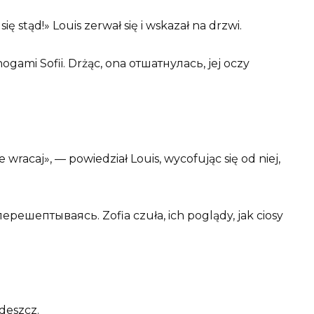
ię stąd!» Louis zerwał się i wskazał na drzwi.
gami Sofii. Drżąc, ona отшатнулась, jej oczy
 wracaj», — powiedział Louis, wycofując się od niej,
i перешептываясь. Zofia czuła, ich poglądy, jak ciosy
deszcz.