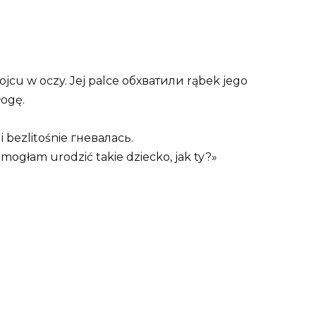
 ojcu w oczy. Jej palce обхватили rąbek jego
łogę.
i bezlitośnie гневалась.
k mogłam urodzić takie dziecko, jak ty?»