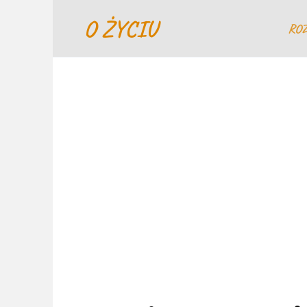
Перейти
O ŻYCIU
к
RO
содержанию