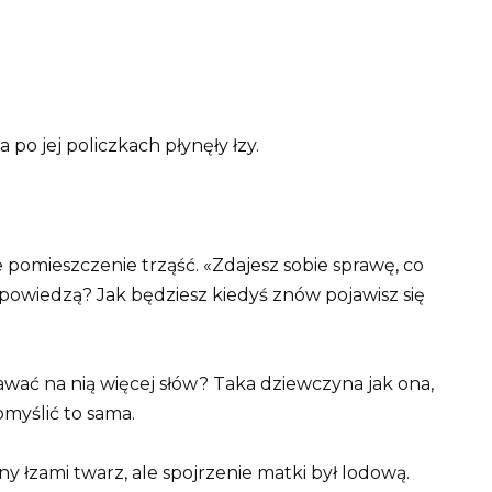
a po jej policzkach płynęły łzy.
e pomieszczenie trząść. «Zdajesz sobie sprawę, co
 powiedzą? Jak będziesz kiedyś znów pojawisz się
awać na nią więcej słów? Taka dziewczyna jak ona,
omyślić to sama.
ny łzami twarz, ale spojrzenie matki był lodową.