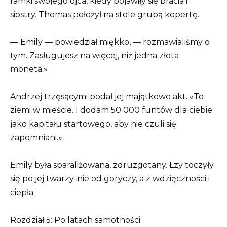
ramki swojego ojca, kiedy pojawiły się bracia i
siostry. Thomas położył na stole grubą kopertę.
— Emily — powiedział miękko, — rozmawialiśmy o
tym. Zasługujesz na więcej, niż jedna złota
moneta.»
Andrzej trzęsącymi podał jej majątkowe akt. «To
ziemi w mieście. I dodam 50 000 funtów dla ciebie
jako kapitału startowego, aby nie czuli się
zapomniani.»
Emily była sparaliżowana, zdruzgotany. Łzy toczyły
się po jej twarzy-nie od goryczy, a z wdzięczności i
ciepła.
Rozdział 5: Po latach samotności