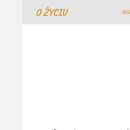
Перейти
O ŻYCIU
к
RO
содержанию