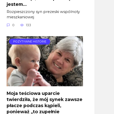
jestem…
Rozpieszczony syn prezeski wspólnoty
mieszkaniowej
0
133
POZYTYWNE HISTORIE
Moja teściowa uparcie
twierdziła, że mój synek zawsze
płacze podczas kąpieli,
ponieważ „to zupełnie