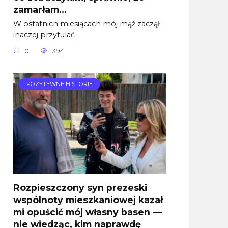
zamarłam…
W ostatnich miesiącach mój mąż zaczął
inaczej przytulać
0
394
POZYTYWNE HISTORIE
Rozpieszczony syn prezeski
wspólnoty mieszkaniowej kazał
mi opuścić mój własny basen —
nie wiedząc, kim naprawdę