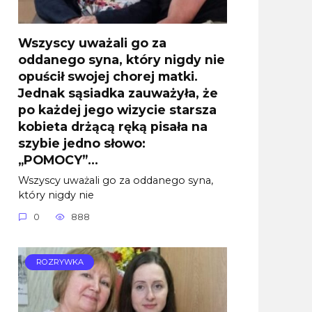
Wszyscy uważali go za
oddanego syna, który nigdy nie
opuścił swojej chorej matki.
Jednak sąsiadka zauważyła, że
po każdej jego wizycie starsza
kobieta drżącą ręką pisała na
szybie jedno słowo:
„POMOCY”…
Wszyscy uważali go za oddanego syna,
który nigdy nie
0
888
ROZRYWKA