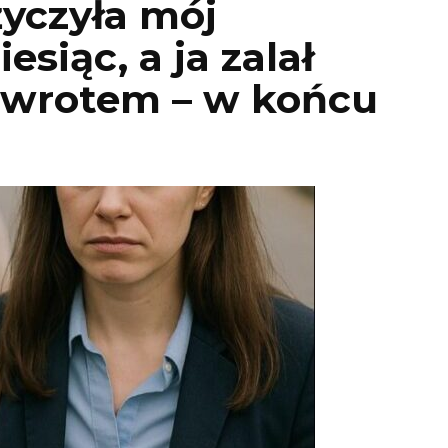
życzyła mój
siąc, a ja zalał
 zwrotem – w końcu