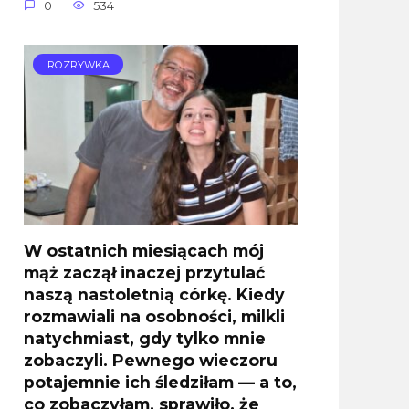
0
534
ROZRYWKA
W ostatnich miesiącach mój
mąż zaczął inaczej przytulać
naszą nastoletnią córkę. Kiedy
rozmawiali na osobności, milkli
natychmiast, gdy tylko mnie
zobaczyli. Pewnego wieczoru
potajemnie ich śledziłam — a to,
co zobaczyłam, sprawiło, że