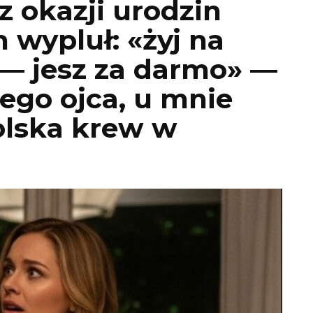
z okazji urodzin
wypluł: «żyj na
 — jesz za darmo» —
jego ojca, u mnie
olska krew w