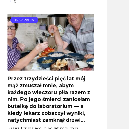
0
INSPIRACJA
Przez trzydzieści pięć lat mój
mąż zmuszał mnie, abym
każdego wieczoru piła razem z
nim. Po jego śmierci zaniosłam
butelkę do laboratorium — a
kiedy lekarz zobaczył wyniki,
natychmiast zamknął drzwi…
Przez trzydzieści pięć lat mój mąż