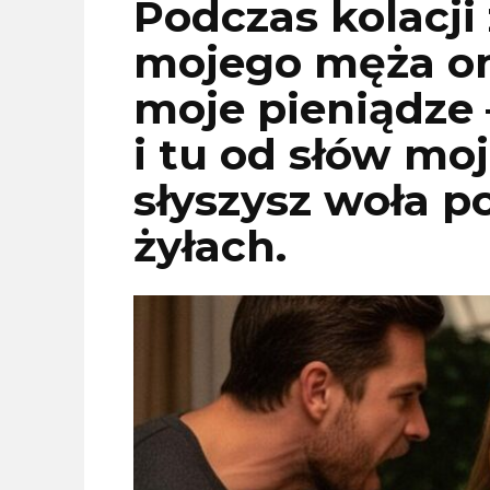
Podczas kolacji 
mojego męża on 
moje pieniądze
i tu od słów mo
słyszysz woła p
żyłach.