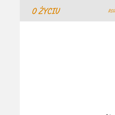
Перейти
O ŻYCIU
к
RO
содержанию