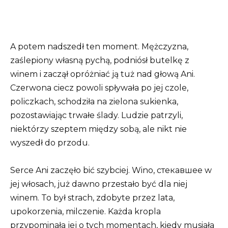
A potem nadszedł ten moment. Mężczyzna,
zaślepiony własną pychą, podniósł butelkę z
winem i zaczął opróżniać ją tuż nad głową Ani.
Czerwona ciecz powoli spływała po jej czole,
policzkach, schodziła na zielona sukienka,
pozostawiając trwałe ślady. Ludzie patrzyli,
niektórzy szeptem między sobą, ale nikt nie
wyszedł do przodu.
Serce Ani zaczęło bić szybciej. Wino, стекавшее w
jej włosach, już dawno przestało być dla niej
winem. To był strach, zdobyte przez lata,
upokorzenia, milczenie. Każda kropla
przypominała jej o tych momentach, kiedy musiała