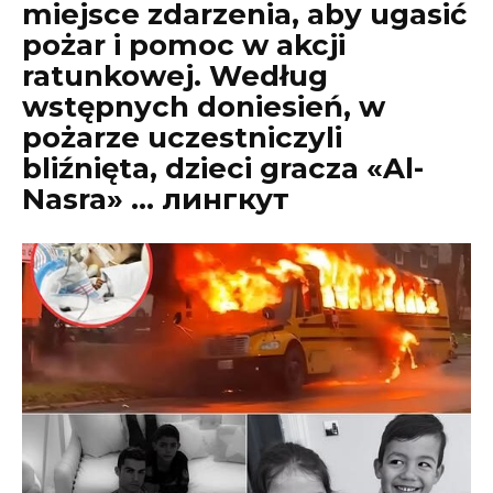
miejsce zdarzenia, aby ugasić
pożar i pomoc w akcji
ratunkowej. Według
wstępnych doniesień, w
pożarze uczestniczyli
bliźnięta, dzieci gracza «Al-
Nasra» … лингкут