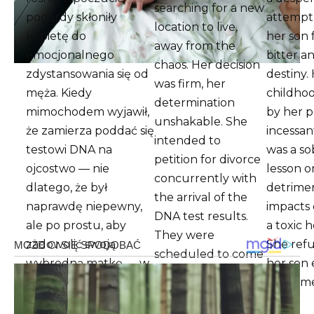
searching for a new
pogardy skłoniły
attempt 
location to live,
kobietę do
her son 
away from the
emocjonalnego
bitter a
chaos. Her decision
zdystansowania się od
destiny.
was firm, her
męża. Kiedy
childhoo
determination
mimochodem wyjawił,
by her p
unshakable. She
że zamierza poddać się
incessant
intended to
testowi DNA na
was a so
petition for divorce
ojcostwo — nie
lesson o
concurrently with
dlatego, że był
detrime
the arrival of the
naprawdę niepewny,
impacts 
DNA test results.
ale po prostu, aby
a toxic 
They were
zadowolić swoją
She refu
scheduled to come
wybredną matkę — w
her son
in a couple of days.
końcu pękła. To
the sam
wyznanie było