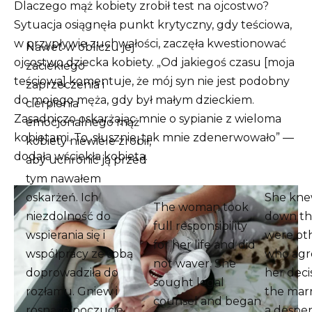
Dlaczego mąż kobiety zrobił test na ojcostwo?
Sytuacja osiągnęła punkt krytyczny, gdy teściowa,
w przypływie zuchwałości, zaczęła kwestionować
Nawet w obliczu jej
ojcostwo dziecka kobiety. „Od jakiegoś czasu [moja
zaciekłego
teściowa] komentuje, że mój syn nie jest podobny
zaprzeczenia i
do mojego męża, gdy był małym dzieckiem.
cierpienia
Zasadniczo oskarżając mnie o sypianie z wieloma
emocjonalnego mąż
kobietami. To, słusznie, tak mnie zdenerwowało” —
kobiety niewiele zrobił,
dodała wściekła kobieta.
aby uchronić ją przed
tym nawałem
oskarżeń. Ich
She kn
The woman took
niezdolność do
down th
full responsibility
wspierania się i
were ot
for her life and did
współpracy ze sobą
who agr
not waver. She
doprowadziła do
her deci
sought legal
rozłamu. Gniew i
the marr
counsel and began
rosnące poczucie
a despe