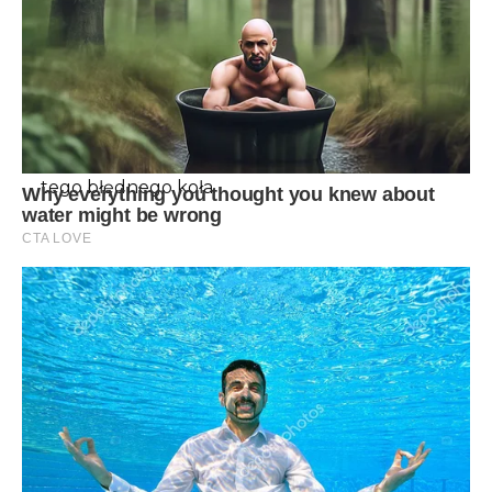
policzkiem i rażącą
zniewagą dla jej
wiarygodności. W tym
właśnie momencie
zdecydowała, że ​​nie
może dłużej tolerować
tego błędnego koła.