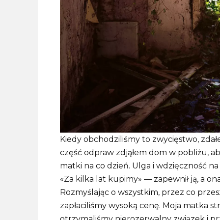
Kiedy obchodziliśmy to zwycięstwo, zdał
część odpraw zdjąłem dom w pobliżu, ab
matki na co dzień. Ulga i wdzięczność na
«Za kilka lat kupimy» — zapewnił ją, a on
Rozmyślając o wszystkim, przez co przesz
zapłaciliśmy wysoką cenę. Moja matka str
otrzymaliśmy nierozerwalny związek i pr