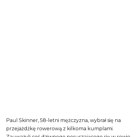
Paul Skinner, 58-letni mężczyzna, wybrał się na
przejażdżkę rowerową z kilkoma kumplami.
Zauważyli coś dziwnego poruszającego się w rowie