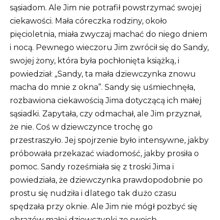
sąsiadom.
Ale Jim nie potrafił powstrzymać swojej
ciekawości.
Mała córeczka rodziny, około
pięcioletnia, miała zwyczaj machać do niego dniem
i nocą.
Pewnego wieczoru Jim zwrócił się do Sandy,
swojej żony, która była pochłonięta książką, i
powiedział: „Sandy, ta mała dziewczynka znowu
macha do mnie z okna”. Sandy się uśmiechnęła,
rozbawiona ciekawością Jima dotyczącą ich małej
sąsiadki.
Zapytała, czy odmachał, ale Jim przyznał,
że nie.
Coś w dziewczynce trochę go
przestraszyło.
Jej spojrzenie było intensywne, jakby
próbowała przekazać wiadomość, jakby prosiła o
pomoc.
Sandy roześmiała się z troski Jima i
powiedziała, że ​​dziewczynka prawdopodobnie po
prostu się nudziła i dlatego tak dużo czasu
spędzała przy oknie.
Ale Jim nie mógł pozbyć się
obrazów małej dziewczynki ze swoich