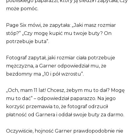
pobliskiego paparazzi, który ją śledził i zapytała, czy
może pomóc.
Page Six mówi, że zapytała: „Jaki masz rozmiar
stóp?” „Czy mogę kupić mu twoje buty? On
potrzebuje buta”.
Fotograf zapytał, jaki rozmiar ciała potrzebuje
mężczyzna, a Garner odpowiedział mu, że
bezdomny ma „10 i pół wzrostu”.
„Och, mam 11 lat! Chcesz, żebym mu to dał? Mogę
mu to dać” – odpowiedział paparazzo. Na jego
korzyść przemawia to, że fotograf odrzucił
płatność od Garnera i oddał swoje buty za darmo.
Oczywiście, hojność Garner prawdopodobnie nie