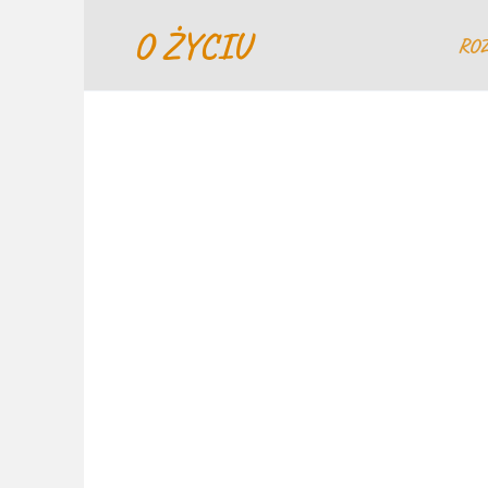
Перейти
O ŻYCIU
к
RO
содержанию