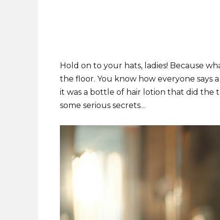
Hold on to your hats, ladies! Because wha
the floor. You know how everyone says a 
it was a bottle of hair lotion that did the 
some serious secrets…