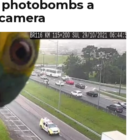
t photobombs a
 camera