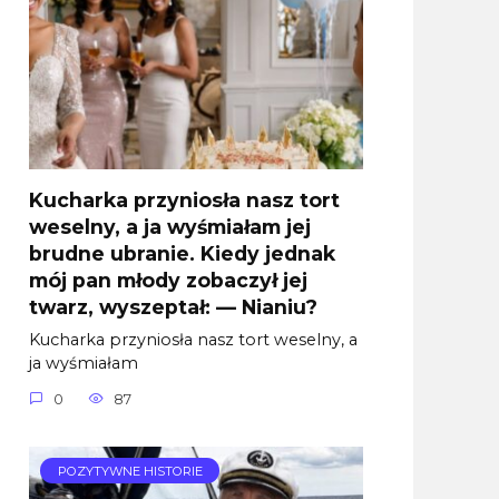
Kucharka przyniosła nasz tort
weselny, a ja wyśmiałam jej
brudne ubranie. Kiedy jednak
mój pan młody zobaczył jej
twarz, wyszeptał: — Nianiu?
Kucharka przyniosła nasz tort weselny, a
ja wyśmiałam
0
87
POZYTYWNE HISTORIE