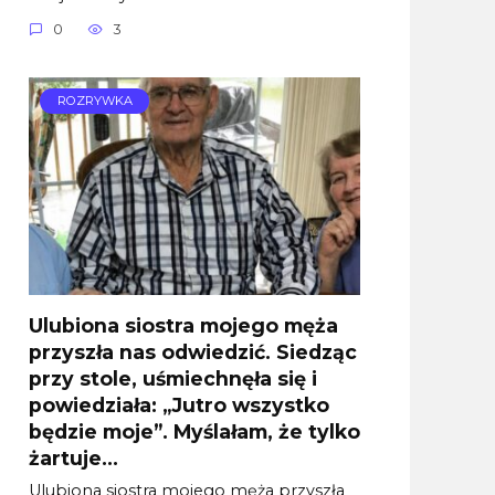
0
3
ROZRYWKA
Ulubiona siostra mojego męża
przyszła nas odwiedzić. Siedząc
przy stole, uśmiechnęła się i
powiedziała: „Jutro wszystko
będzie moje”. Myślałam, że tylko
żartuje…
Ulubiona siostra mojego męża przyszła