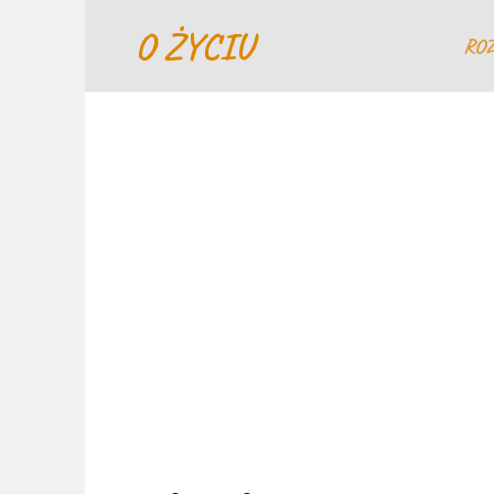
Перейти
O ŻYCIU
к
RO
содержанию