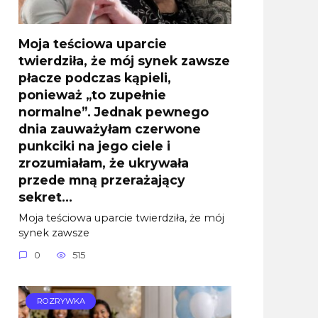
Moja teściowa uparcie
twierdziła, że mój synek zawsze
płacze podczas kąpieli,
ponieważ „to zupełnie
normalne”. Jednak pewnego
dnia zauważyłam czerwone
punkciki na jego ciele i
zrozumiałam, że ukrywała
przede mną przerażający
sekret…
Moja teściowa uparcie twierdziła, że mój
synek zawsze
0
515
ROZRYWKA