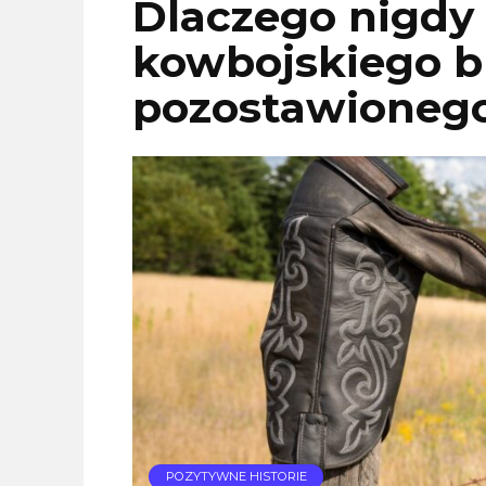
Dlaczego nigdy 
kowbojskiego b
pozostawionego
POZYTYWNE HISTORIE