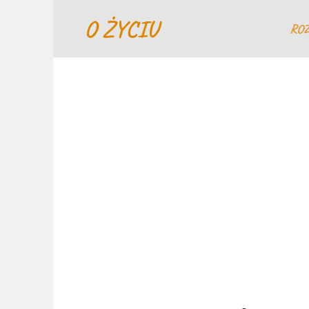
Перейти
O ŻYCIU
к
RO
содержанию