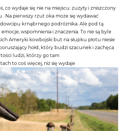
 co wydaje się nie na miejscu: zużyty i zniszczony
u
. Na pierwszy rzut oka może się wydawać
 dowcipu krnąbrnego podróżnika. Ale pod tą
 emocje, wspomnienia i znaczenia. To nie są byle
kich Ameryki kowbojski but na słupku płotu niesie
e poruszający hołd, który budzi szacunek i zachęca
rtości ludzi, którzy go tam
tach to coś więcej, niż się wydaje