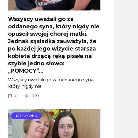
Wszyscy uważali go za
oddanego syna, który nigdy nie
opuścił swojej chorej matki.
Jednak sąsiadka zauważyła, że
po każdej jego wizycie starsza
kobieta drżącą ręką pisała na
szybie jedno słowo:
„POMOCY”…
Wszyscy uważali go za oddanego syna,
który nigdy nie
0
829
ROZRYWKA