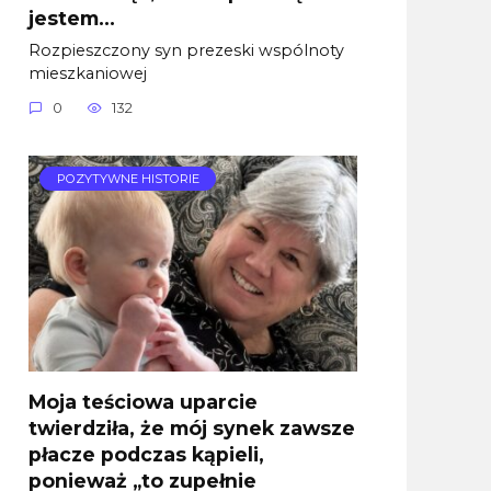
jestem…
Rozpieszczony syn prezeski wspólnoty
mieszkaniowej
0
132
POZYTYWNE HISTORIE
Moja teściowa uparcie
twierdziła, że mój synek zawsze
płacze podczas kąpieli,
ponieważ „to zupełnie