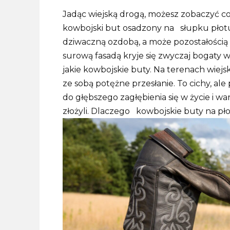
Jadąc wiejską drogą, możesz zobaczyć coś,
kowbojski but osadzony na słupku
płot
dziwaczną ozdobą, a może pozostałością
surową fasadą kryje się zwyczaj bogaty w
jakie kowbojskie buty. Na terenach wiejs
ze sobą potężne przesłanie. To cichy, al
do głębszego zagłębienia się w życie i wa
złożyli. Dlaczego
kowbojskie buty
na pło