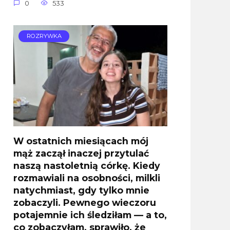
0
533
ROZRYWKA
W ostatnich miesiącach mój
mąż zaczął inaczej przytulać
naszą nastoletnią córkę. Kiedy
rozmawiali na osobności, milkli
natychmiast, gdy tylko mnie
zobaczyli. Pewnego wieczoru
potajemnie ich śledziłam — a to,
co zobaczyłam, sprawiło, że