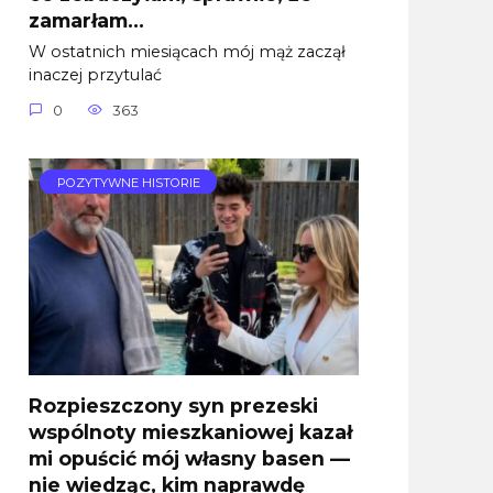
zamarłam…
W ostatnich miesiącach mój mąż zaczął
inaczej przytulać
0
363
POZYTYWNE HISTORIE
Rozpieszczony syn prezeski
wspólnoty mieszkaniowej kazał
mi opuścić mój własny basen —
nie wiedząc, kim naprawdę