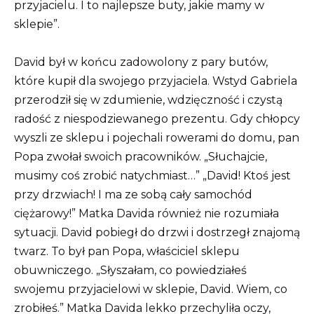
przyjacielu. I to najlepsze buty, jakie mamy w
sklepie”.
David był w końcu zadowolony z pary butów,
które kupił dla swojego przyjaciela. Wstyd Gabriela
przerodził się w zdumienie, wdzięczność i czystą
radość z niespodziewanego prezentu.
Gdy chłopcy
wyszli ze sklepu i pojechali rowerami do domu, pan
Popa zwołał swoich pracowników.
„Słuchajcie,
musimy coś zrobić natychmiast…” „David! Ktoś jest
przy drzwiach! I ma ze sobą cały samochód
ciężarowy!”
Matka Davida również nie rozumiała
sytuacji.
David pobiegł do drzwi i dostrzegł znajomą
twarz.
To był pan Popa, właściciel sklepu
obuwniczego.
„Słyszałam, co powiedziałeś
swojemu przyjacielowi w sklepie, David.
Wiem, co
zrobiłeś.” Matka Davida lekko przechyliła oczy,