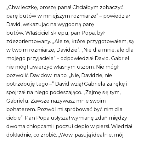
„Chwileczkę, proszę pana! Chciałbym zobaczyć
parę butów w mniejszym rozmiarze” – powiedział
David, wskazując na wygodną parę
butów.
Właściciel sklepu, pan Popa, był
zdezorientowany.
„Ale te, które przygotowałem, są
w twoim rozmiarze, Davidzie”. „Nie dla mnie, ale dla
mojego przyjaciela” – odpowiedział David.
Gabriel
nie mógł uwierzyć własnym uszom.
Nie mógł
pozwolić Davidowi na to.
„Nie, Davidzie, nie
potrzebuję tego –” David wziął Gabriela za rękę i
spojrzał na niego pocieszająco.
„Zajmę się tym,
Gabrielu. Zawsze nazywasz mnie swoim
bohaterem. Pozwól mi spróbować być nim dla
ciebie”. Pan Popa usłyszał wymianę zdań między
dwoma chłopcami i poczuł ciepło w piersi. Wiedział
dokładnie, co zrobić. „Wow, pasują idealnie, mój