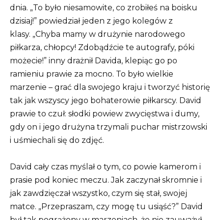
dnia.
„To było niesamowite, co zrobiłeś na boisku
dzisiaj!” powiedział jeden z jego kolegów z
klasy.
„Chyba mamy w drużynie narodowego
piłkarza, chłopcy! Zdobądźcie te autografy, póki
możecie!”
inny drażnił Davida, klepiąc go po
ramieniu prawie za mocno.
To było wielkie
marzenie – grać dla swojego kraju i tworzyć historię
tak jak wszyscy jego bohaterowie piłkarscy.
David
prawie to czuł: słodki powiew zwycięstwa i dumy,
gdy on i jego drużyna trzymali puchar mistrzowski
i uśmiechali się do zdjęć.
David cały czas myślał o tym, co powie kamerom i
prasie pod koniec meczu.
Jak zaczynał skromnie i
jak zawdzięczał wszystko, czym się stał, swojej
matce.
„Przepraszam, czy mogę tu usiąść?” David
był tak pogrążony w marzeniach, że nie zauważył,