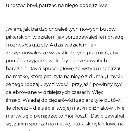
unosząc brwi, patrząc na niego podejrzliwie.
„Wiem, jak bardzo chciałeś tych nowych butów
piłkarskich, widziałem, jak sprzedawałeś lemoniadę
i roznosiłeś gazety. A dziś widziałem, jak
zrezygnowałeś ze wszystkich tych pragnień, aby
pomóc przyjacielowi, który potrzebował ich
bardziej”. David spuścił głowę ze wstydu i spojrzał
na matkę, która patrzyła na niego z dumą.
„I myślę,
że tego rodzaju życzliwość i przyjaźń powinny być
celebrowane w dzisiejszych czasach.
Więc
śmiało!
Wsiadaj do ciężarówki i zabierz tyle butów,
ile chcesz – dla siebie, swojej matki i bliźniaków… Nie
martw się o pieniądze;
to mój koszt”. David zawahał
się, zanim spojrzał na matkę, która skinęła głową na