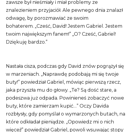
zawsze był nieśmiały i miał problemy ze
znalezieniem przyjaciół.
Ale pewnego dnia znalazł
odwagę, by porozmawiać ze swoim
bohaterem.
„Cześć, David! Jestem Gabriel. Jestem
twoim największym fanem!”
„O? Cześć, Gabriel!
Dziękuję bardzo.”
Nastała cisza, podczas gdy David znów pogrążył się
w marzeniach.
„Naprawdę podobają mi się twoje
buty!” powiedział Gabriel, mówiąc pierwszą rzecz,
jaka przyszła mu do głowy. „Te? Są dość stare, a
podeszwa już odpada. Powinieneś zobaczyć nowe
buty, które zamierzam kupić…” Oczy Davida
rozbłysły, gdy pomyślał o wymarzonych butach, na
które odkładał pieniądze. „Opowiedz mi o nich
więcej!” powiedział Gabriel, powoli wsuwając stopy