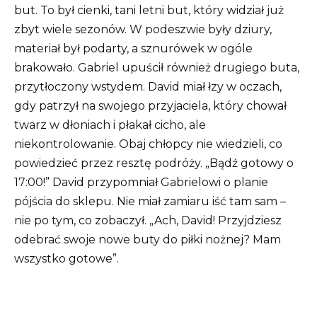
but.
To był cienki, tani letni but, który widział już
zbyt wiele sezonów.
W podeszwie były dziury,
materiał był podarty, a sznurówek w ogóle
brakowało.
Gabriel upuścił również drugiego buta,
przytłoczony wstydem.
David miał łzy w oczach,
gdy patrzył na swojego przyjaciela, który chował
twarz w dłoniach i płakał cicho, ale
niekontrolowanie.
Obaj chłopcy nie wiedzieli, co
powiedzieć przez resztę podróży.
„Bądź gotowy o
17:00!” David przypomniał Gabrielowi o planie
pójścia do sklepu.
Nie miał zamiaru iść tam sam –
nie po tym, co zobaczył.
„Ach, David! Przyjdziesz
odebrać swoje nowe buty do piłki nożnej? Mam
wszystko gotowe”.