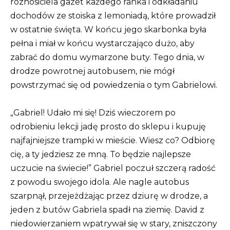
roznosiciela gazet każdego ranka i odkładaniu
dochodów ze stoiska z lemoniadą, które prowadził
w ostatnie święta. W końcu jego skarbonka była
pełna i miał w końcu wystarczająco dużo, aby
zabrać do domu wymarzone buty. Tego dnia, w
drodze powrotnej autobusem, nie mógł
powstrzymać się od powiedzenia o tym Gabrielowi.
„Gabriel!
Udało mi się!
Dziś wieczorem po
odrobieniu lekcji jadę prosto do sklepu i kupuję
najfajniejsze trampki w mieście. Wiesz co?
Odbiorę
cię, a ty jedziesz ze mną.
To będzie najlepsze
uczucie na świecie!” Gabriel poczuł szczerą radość
z powodu swojego idola. Ale nagle autobus
szarpnął, przejeżdżając przez dziurę w drodze, a
jeden z butów Gabriela spadł na ziemię. David z
niedowierzaniem wpatrywał się w stary, zniszczony