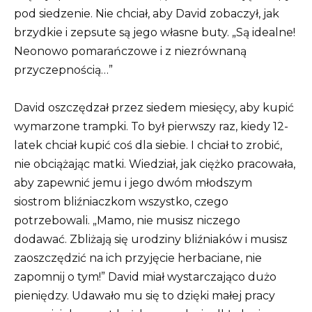
pod siedzenie.
Nie chciał, aby David zobaczył, jak
brzydkie i zepsute są jego własne buty.
„Są idealne!
Neonowo pomarańczowe i z niezrównaną
przyczepnością…”
David oszczędzał przez siedem miesięcy, aby kupić
wymarzone trampki.
To był pierwszy raz, kiedy 12-
latek chciał kupić coś dla siebie.
I chciał to zrobić,
nie obciążając matki.
Wiedział, jak ciężko pracowała,
aby zapewnić jemu i jego dwóm młodszym
siostrom bliźniaczkom wszystko, czego
potrzebowali.
„Mamo, nie musisz niczego
dodawać.
Zbliżają się urodziny bliźniaków i musisz
zaoszczędzić na ich przyjęcie herbaciane, nie
zapomnij o tym!” David miał wystarczająco dużo
pieniędzy. Udawało mu się to dzięki małej pracy