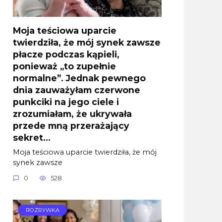
Moja teściowa uparcie
twierdziła, że mój synek zawsze
płacze podczas kąpieli,
ponieważ „to zupełnie
normalne”. Jednak pewnego
dnia zauważyłam czerwone
punkciki na jego ciele i
zrozumiałam, że ukrywała
przede mną przerażający
sekret…
Moja teściowa uparcie twierdziła, że mój
synek zawsze
0
528
ROZRYWKA