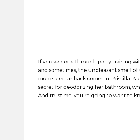
If you’ve gone through potty training wi
and sometimes, the unpleasant smell of u
mom’s genius hack comes in. Priscilla Ra
secret for deodorizing her bathroom, whi
And trust me, you’re going to want to kn