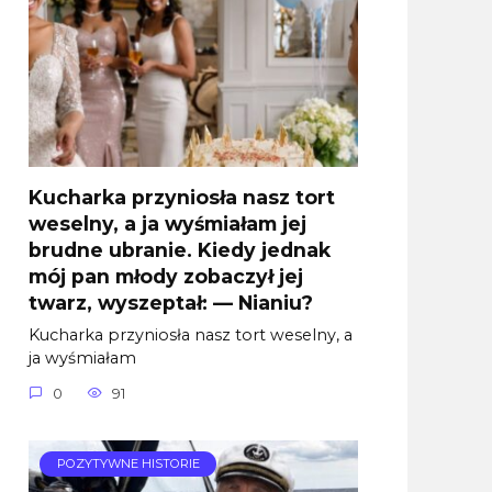
Kucharka przyniosła nasz tort
weselny, a ja wyśmiałam jej
brudne ubranie. Kiedy jednak
mój pan młody zobaczył jej
twarz, wyszeptał: — Nianiu?
Kucharka przyniosła nasz tort weselny, a
ja wyśmiałam
0
91
POZYTYWNE HISTORIE