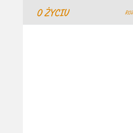
Перейти
O ŻYCIU
к
RO
содержанию