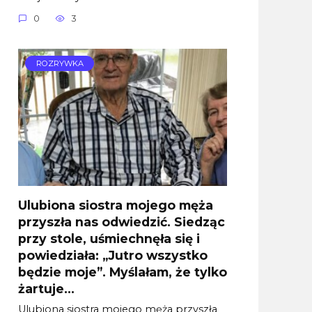
0
3
ROZRYWKA
Ulubiona siostra mojego męża
przyszła nas odwiedzić. Siedząc
przy stole, uśmiechnęła się i
powiedziała: „Jutro wszystko
będzie moje”. Myślałam, że tylko
żartuje…
Ulubiona siostra mojego męża przyszła