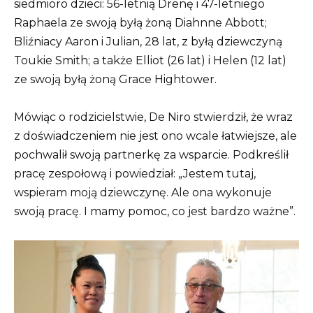
siedmioro dzieci: 56-letnią Drenę i 47-letniego
Raphaela ze swoją byłą żoną Diahnne Abbott;
Bliźniacy Aaron i Julian, 28 lat, z byłą dziewczyną
Toukie Smith; a także Elliot (26 lat) i Helen (12 lat)
ze swoją byłą żoną Grace Hightower.
Mówiąc o rodzicielstwie, De Niro stwierdził, że wraz
z doświadczeniem nie jest ono wcale łatwiejsze, ale
pochwalił swoją partnerkę za wsparcie. Podkreślił
pracę zespołową i powiedział: „Jestem tutaj,
wspieram moją dziewczynę. Ale ona wykonuje
swoją pracę. I mamy pomoc, co jest bardzo ważne”.