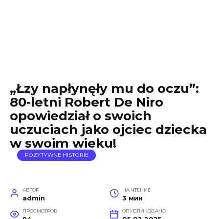
„Łzy napłynęły mu do oczu”:
80-letni Robert De Niro
opowiedział o swoich
uczuciach jako ojciec dziecka
w swoim wieku!
POZYTYWNE HISTORIE
АВТОР
НА ЧТЕНИЕ
admin
3 мин
ПРОСМОТРОВ
ОПУБЛИКОВАНО