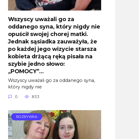
Wszyscy uważali go za
oddanego syna, który nigdy nie
opuścił swojej chorej matki.
Jednak sąsiadka zauważyła, że
po każdej jego wizycie starsza
kobieta drżącą ręką pisała na
szybie jedno słowo:
„POMOCY”…
Wszyscy uważali go za oddanego syna,
który nigdy nie
0
833
ROZRYWKA