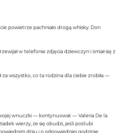
ie powietrze pachniało drogą whisky. Don
zewijał w telefonie zdjęcia dziewczyn i śmiał się z
 za wszystko, co ta rodzina dla ciebie zrobiła —
wojej wnuczki — kontynuował. — Valeria De la
iadek wierzy, że się obudzi, jeśli poślubi
wiednim dniu i o odpowiedniej godzinie.