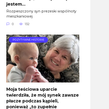
jestem…
Rozpieszczony syn prezeski wspólnoty
mieszkaniowej
0
132
POZYTYWNE HISTORIE
Moja teściowa uparcie
twierdziła, że mój synek zawsze
płacze podczas kąpieli,
ponieważ „to zupełnie