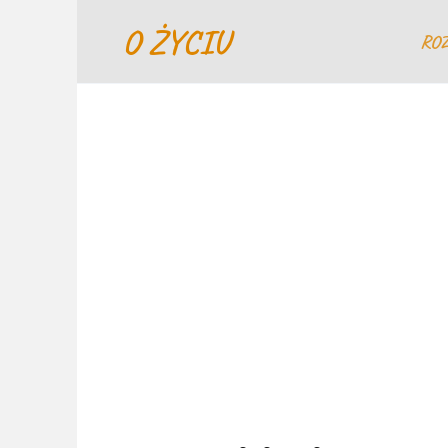
Перейти
O ŻYCIU
к
RO
содержанию