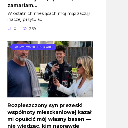
zamarłam…
W ostatnich miesiącach mój mąż zaczął
inaczej przytulać
0
369
POZYTYWNE HISTORIE
Rozpieszczony syn prezeski
wspólnoty mieszkaniowej kazał
mi opuścić mój własny basen —
nie wiedząc, kim naprawdę