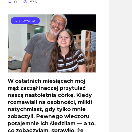
0
533
ROZRYWKA
W ostatnich miesiącach mój
mąż zaczął inaczej przytulać
naszą nastoletnią córkę. Kiedy
rozmawiali na osobności, milkli
natychmiast, gdy tylko mnie
zobaczyli. Pewnego wieczoru
potajemnie ich śledziłam — a to,
co zobaczyłam, sprawiło, że