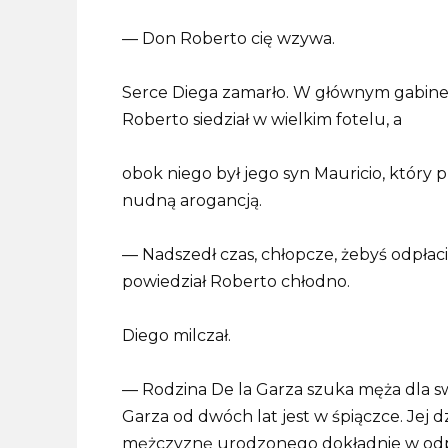
— Don Roberto cię wzywa.
Serce Diega zamarło. W głównym gabinec
Roberto siedział w wielkim fotelu, a
obok niego był jego syn Mauricio, który pr
nudną arogancją.
— Nadszedł czas, chłopcze, żebyś odpłacił
powiedział Roberto chłodno.
Diego milczał.
— Rodzina De la Garza szuka męża dla s
Garza od dwóch lat jest w śpiączce. Jej dz
mężczyznę urodzonego dokładnie w odpo