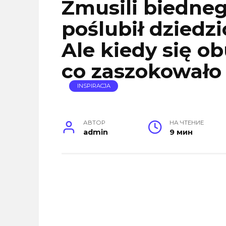
Zmusili biedneg
poślubił dziedz
Ale kiedy się ob
co zaszokowało
INSPIRACJA
АВТОР
НА ЧТЕНИЕ
admin
9 мин