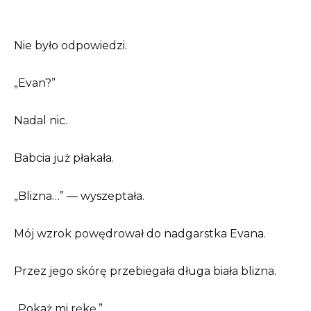
Nie było odpowiedzi.
„Evan?”
Nadal nic.
Babcia już płakała.
„Blizna…” — wyszeptała.
Mój wzrok powędrował do nadgarstka Evana.
Przez jego skórę przebiegała długa biała blizna.
„Pokaż mi rękę.”