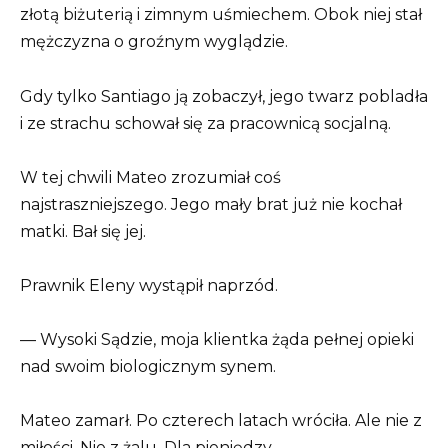
złotą biżuterią i zimnym uśmiechem. Obok niej stał
mężczyzna o groźnym wyglądzie.
Gdy tylko Santiago ją zobaczył, jego twarz pobladła
i ze strachu schował się za pracownicą socjalną.
W tej chwili Mateo zrozumiał coś
najstraszniejszego. Jego mały brat już nie kochał
matki. Bał się jej.
Prawnik Eleny wystąpił naprzód.
— Wysoki Sądzie, moja klientka żąda pełnej opieki
nad swoim biologicznym synem.
Mateo zamarł. Po czterech latach wróciła. Ale nie z
miłości. Nie z żalu. Dla pieniędzy.