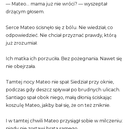
— Mateo… mama już nie wróci? — wyszeptał
drżącym głosem.
Serce Mateo ścisnęło się z bólu. Nie wiedział, co
odpowiedzieć. Nie chciał przyznać prawdy, którą
już zrozumiał.
Ich matka ich porzuciła. Bez pożegnania. Nawet się
nie obejrzała.
Tamtej nocy Mateo nie spał. Siedział przy oknie,
podczas gdy deszcz spływał po brudnych ulicach.
Santiago spał obok niego, małą dłonią ściskając
koszulę Mateo, jakby bał się, że on też zniknie.
I w tamtej chwili Mateo przysiągł sobie w milczeniu:
nigdy nie zostawi brata samego.