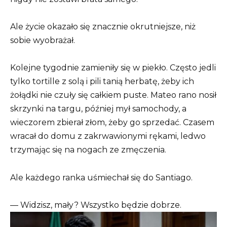
Ale życie okazało się znacznie okrutniejsze, niż
sobie wyobrażał.
Kolejne tygodnie zamieniły się w piekło. Często jedli
tylko tortille z solą i pili tanią herbatę, żeby ich
żołądki nie czuły się całkiem puste. Mateo rano nosił
skrzynki na targu, później mył samochody, a
wieczorem zbierał złom, żeby go sprzedać. Czasem
wracał do domu z zakrwawionymi rękami, ledwo
trzymając się na nogach ze zmęczenia.
Ale każdego ranka uśmiechał się do Santiago.
— Widzisz, mały? Wszystko będzie dobrze.