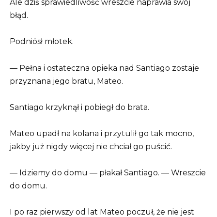
Ale dziś sprawiedliwość wreszcie naprawia swój
błąd.
Podniósł młotek.
— Pełna i ostateczna opieka nad Santiago zostaje
przyznana jego bratu, Mateo.
Santiago krzyknął i pobiegł do brata.
Mateo upadł na kolana i przytulił go tak mocno,
jakby już nigdy więcej nie chciał go puścić.
— Idziemy do domu — płakał Santiago. — Wreszcie
do domu.
I po raz pierwszy od lat Mateo poczuł, że nie jest