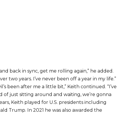
nd back in sync, get me rolling again,” he added.
ver two years. I’ve never been off a year in my life.”
 been after me a little bit,” Keith continued. “I’ve
d of just sitting around and waiting, we’re gonna
ars, Keith played for U.S. presidents including
d Trump. In 2021 he was also awarded the