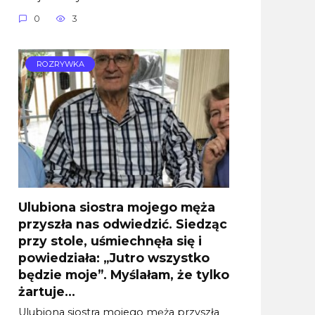
0
3
ROZRYWKA
Ulubiona siostra mojego męża
przyszła nas odwiedzić. Siedząc
przy stole, uśmiechnęła się i
powiedziała: „Jutro wszystko
będzie moje”. Myślałam, że tylko
żartuje…
Ulubiona siostra mojego męża przyszła