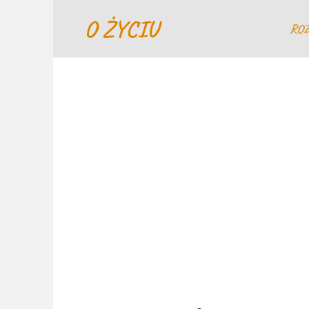
Перейти
O ŻYCIU
к
RO
содержанию