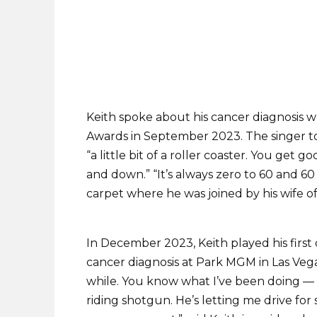
Keith spoke about his cancer diagnosis 
Awards in September 2023. The singer tol
“a little bit of a roller coaster. You ge
and down.” “It’s always zero to 60 and 60 
carpet where he was joined by his wife of 
In December 2023, Keith played his first 
cancer diagnosis at Park MGM in Las Vegas
while. You know what I’ve been doing — 
riding shotgun. He’s letting me drive fo