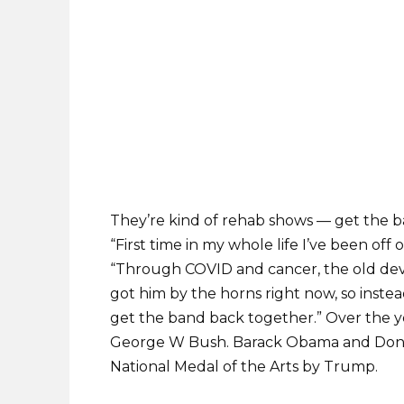
They’re kind of rehab shows — get the ba
“First time in my whole life I’ve been off o
“Through COVID and cancer, the old devil’s
got him by the horns right now, so instea
get the band back together.” Over the ye
George W Bush. Barack Obama and Donal
National Medal of the Arts by Trump.