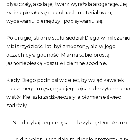
błyszczały, a cała jej twarz wyrażała arogancję. Jej
życie opierało się na dobrach materialnych,
wydawaniu pieniędzy i popisywaniu się.
Po drugiej stronie stołu siedział Diego w milczeniu.
Miał trzydzieści lat, był zmęczony, ale w jego
oczach była godność. Miał na sobie prostą
jasnoniebieską koszulę i ciemne spodnie.
Kiedy Diego podniósł widelec, by wziąć kawałek
pieczonego mięsa, ręka jego ojca uderzyła mocno
w stół. Kieliszki zadźwięczały, a płomienie świec
zadrżały.
— Nie dotykaj tego mięsa! — krzyknął Don Arturo.
— To dla Valerii. Ona daje mi drogie prezenty. A ty…