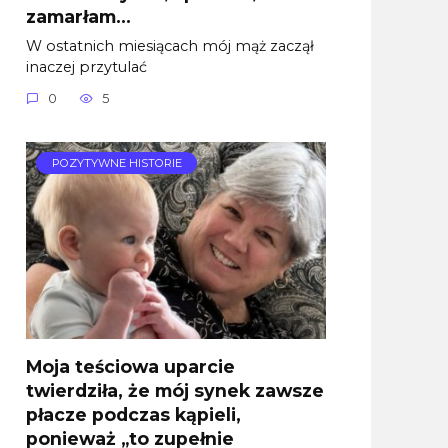
zamarłam…
W ostatnich miesiącach mój mąż zaczął
inaczej przytulać
0
5
POZYTYWNE HISTORIE
Moja teściowa uparcie
twierdziła, że mój synek zawsze
płacze podczas kąpieli,
ponieważ „to zupełnie