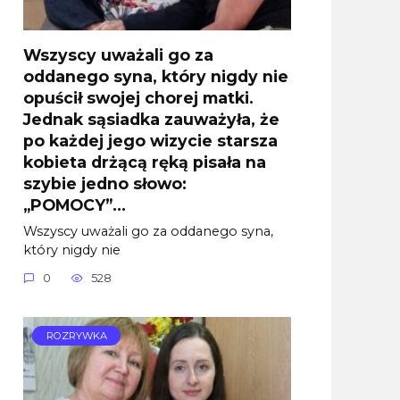
Wszyscy uważali go za
oddanego syna, który nigdy nie
opuścił swojej chorej matki.
Jednak sąsiadka zauważyła, że
po każdej jego wizycie starsza
kobieta drżącą ręką pisała na
szybie jedno słowo:
„POMOCY”…
Wszyscy uważali go za oddanego syna,
który nigdy nie
0
528
ROZRYWKA