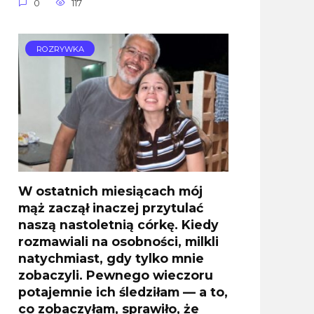
0
117
ROZRYWKA
W ostatnich miesiącach mój
mąż zaczął inaczej przytulać
naszą nastoletnią córkę. Kiedy
rozmawiali na osobności, milkli
natychmiast, gdy tylko mnie
zobaczyli. Pewnego wieczoru
potajemnie ich śledziłam — a to,
co zobaczyłam, sprawiło, że