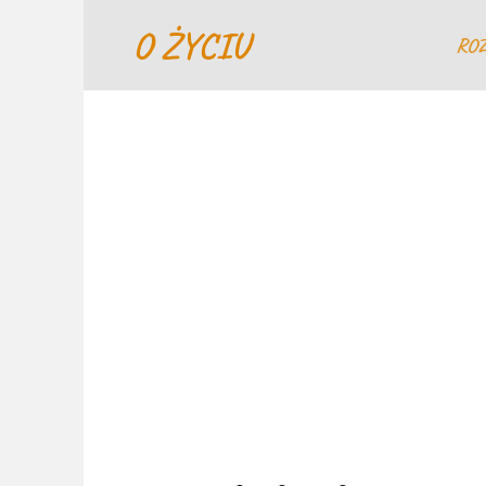
Перейти
O ŻYCIU
к
RO
содержанию