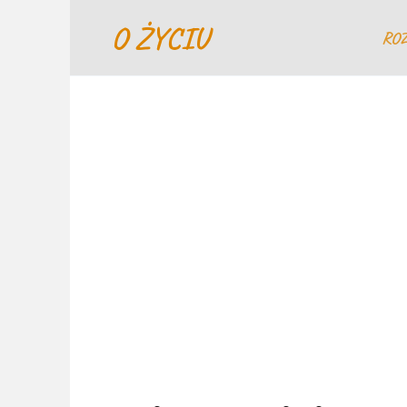
Перейти
O ŻYCIU
к
RO
содержанию