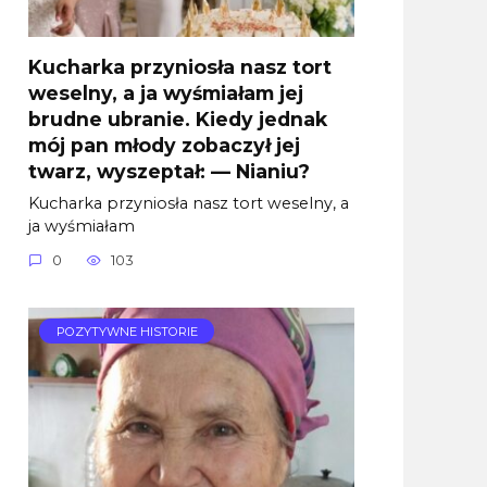
Kucharka przyniosła nasz tort
weselny, a ja wyśmiałam jej
brudne ubranie. Kiedy jednak
mój pan młody zobaczył jej
twarz, wyszeptał: — Nianiu?
Kucharka przyniosła nasz tort weselny, a
ja wyśmiałam
0
103
POZYTYWNE HISTORIE