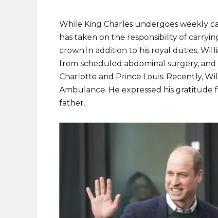
While King Charles undergoes weekly can
has taken on the responsibility of carryin
crown.
In addition to his royal duties, Wi
from scheduled abdominal surgery, and ca
Charlotte and Prince Louis. Recently, Wi
Ambulance. He expressed his gratitude f
father.