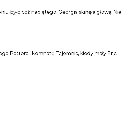
eniu było coś napiętego. Georgia skinęła głową. Nie
y’ego Pottera i Komnatę Tajemnic, kiedy mały Eric