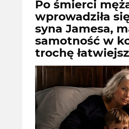
Po śmierci męż
wprowadziła si
syna Jamesa, ma
samotność w ko
trochę łatwiejsz