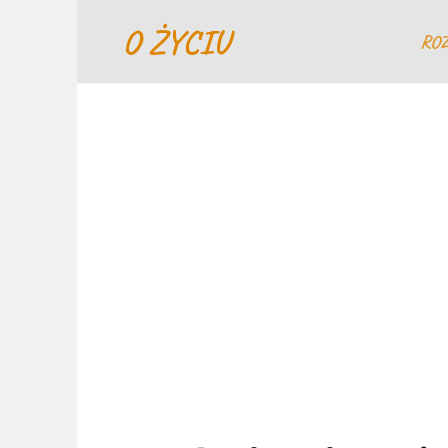
Перейти
O ŻYCIU
к
RO
содержанию