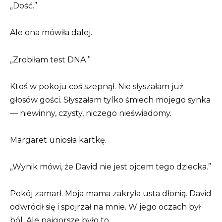
„Dość.”
Ale ona mówiła dalej.
„Zrobiłam test DNA.”
Ktoś w pokoju coś szepnął. Nie słyszałam już
głosów gości. Słyszałam tylko śmiech mojego synka
— niewinny, czysty, niczego nieświadomy.
Margaret uniosła kartkę.
„Wynik mówi, że David nie jest ojcem tego dziecka.”
Pokój zamarł. Moja mama zakryła usta dłonią. David
odwrócił się i spojrzał na mnie. W jego oczach był
ból. Ale najgorsze było to,