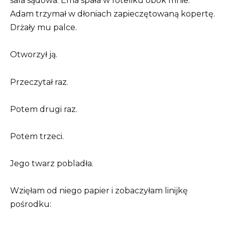
sala sądowa. Ema spała w foteliku obok mnie.
Adam trzymał w dłoniach zapieczętowaną kopertę.
Drżały mu palce.
Otworzył ją.
Przeczytał raz.
Potem drugi raz.
Potem trzeci.
Jego twarz pobladła.
Wzięłam od niego papier i zobaczyłam linijkę
pośrodku: