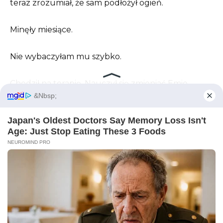
teraz zrozumiał, że sam podłożył ogień.
Minęły miesiące.
Nie wybaczyłam mu szybko.
Chodził na terapię. Nauczył się zmieniać Emie
pieluchy, trzymać ją, kiedy płakała, zostawać
zamiast oddawać ją z powrotem mnie. Nauczył się,
że bycie ojcem to nie prawo zapisane na papierze,
ale obietnica udowadniana każdego dnia.
Na pierwsze urodziny Emy przyszedł z tortem i
małym prezentem. Pomagał dmuchać balony,
posprzątał po przyjęciu i stał cicho przy drzwiach,
zanim wyszedł.