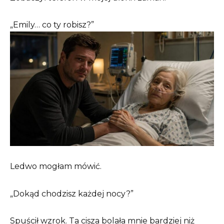
„Emily… co ty robisz?”
Ledwo mogłam mówić.
„Dokąd chodzisz każdej nocy?”
Spuścił wzrok. Ta cisza bolała mnie bardziej niż