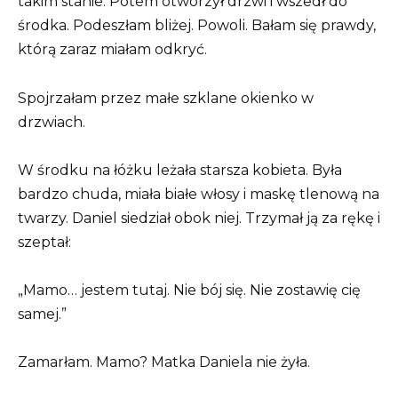
takim stanie. Potem otworzył drzwi i wszedł do
środka. Podeszłam bliżej. Powoli. Bałam się prawdy,
którą zaraz miałam odkryć.
Spojrzałam przez małe szklane okienko w
drzwiach.
W środku na łóżku leżała starsza kobieta. Była
bardzo chuda, miała białe włosy i maskę tlenową na
twarzy. Daniel siedział obok niej. Trzymał ją za rękę i
szeptał:
„Mamo… jestem tutaj. Nie bój się. Nie zostawię cię
samej.”
Zamarłam. Mamo? Matka Daniela nie żyła.