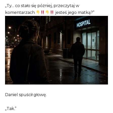
„Ty… co stało się później, przeczytaj w
komentarzach
jesteś jego matką?”
Daniel spuścił głowę.
„Tak.”