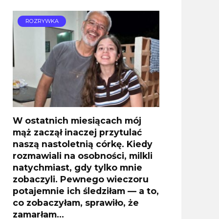
ROZRYWKA
W ostatnich miesiącach mój
mąż zaczął inaczej przytulać
naszą nastoletnią córkę. Kiedy
rozmawiali na osobności, milkli
natychmiast, gdy tylko mnie
zobaczyli. Pewnego wieczoru
potajemnie ich śledziłam — a to,
co zobaczyłam, sprawiło, że
zamarłam…