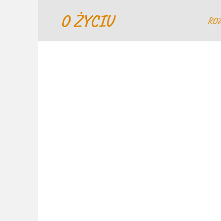
Перейти
O ŻYCIU
к
RO
содержанию