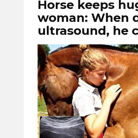
Horse keeps hu
woman: When do
ultrasound, he c