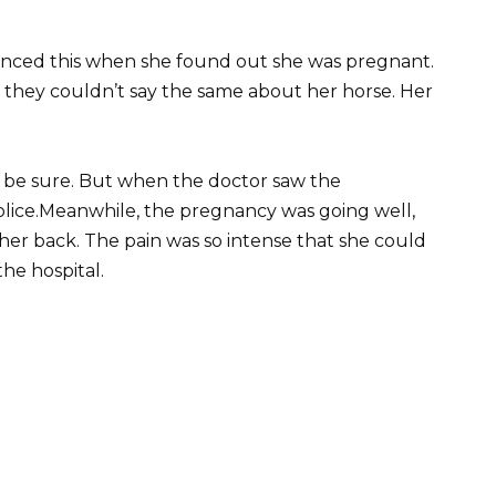
enced this when she found out she was pregnant.
 they couldn’t say the same about her horse. Her
o be sure. But when the doctor saw the
lice.
Meanwhile, the pregnancy was going well,
n her back. The pain was so intense that she could
he hospital.