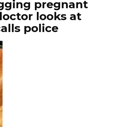
gging pregnant
ctor looks at
alls police