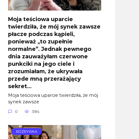
Moja teściowa uparcie
twierdziła, że mój synek zawsze
płacze podczas kąpieli,
ponieważ „to zupełnie
normalne”. Jednak pewnego
dnia zauważyłam czerwone
punkciki na jego ciele i
zrozumiałam, że ukrywała
przede mną przerażający
sekret…
Moja teściowa uparcie twierdziła, że mój
synek zawsze
0
384
ROZRYWKA