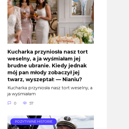
Kucharka przyniosła nasz tort
weselny, a ja wyśmiałam jej
brudne ubranie. Kiedy jednak
mój pan młody zobaczył jej
twarz, wyszeptał: — Nianiu?
Kucharka przyniosła nasz tort weselny, a
ja wyśmiałam
0
57
POZYTYWNE HISTORIE