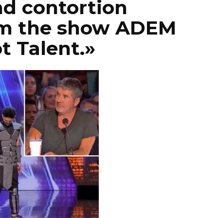
nd contortion
m the show ADEM
t Talent.»