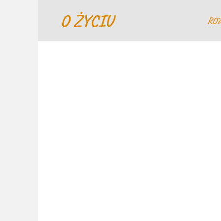
Перейти
O ŻYCIU
к
RO
содержанию