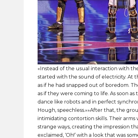
«Instead of the usual interaction with 
started with the sound of electricity. A
as if he had snapped out of boredom. T
as if they were coming to life. As soon as
dance like robots and in perfect synchro
Hough, speechless.»»After that, the grou
intimidating contortion skills. Their arm
strange ways, creating the impression t
exclaimed, ‘Oh!’ with a look that was s