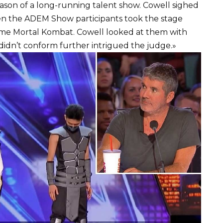
season of a long-running talent show. Cowell sighed
 Then the ADEM Show participants took the stage
 game Mortal Kombat. Cowell looked at them with
 didn’t conform further intrigued the judge.»