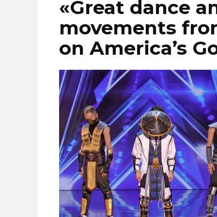
«Great dance a
movements fro
on America’s Go