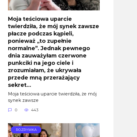
Moja teściowa uparcie
twierdziła, że mój synek zawsze
płacze podczas kąpieli,
ponieważ „to zupełnie
normalne”. Jednak pewnego
dnia zauważyłam czerwone
punkciki na jego ciele i
zrozumiałam, że ukrywała
przede mną przerażający
sekret…
Moja teściowa uparcie twierdziła, że mój
synek zawsze
0
443
ROZRYWKA