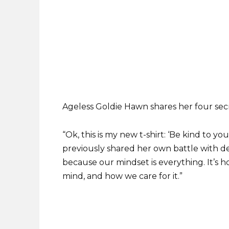
Ageless Goldie Hawn shares her four sec
“Ok, this is my new t-shirt: ‘Be kind to 
previously shared her own battle with dep
because our mindset is everything. It’s 
mind, and how we care for it.”