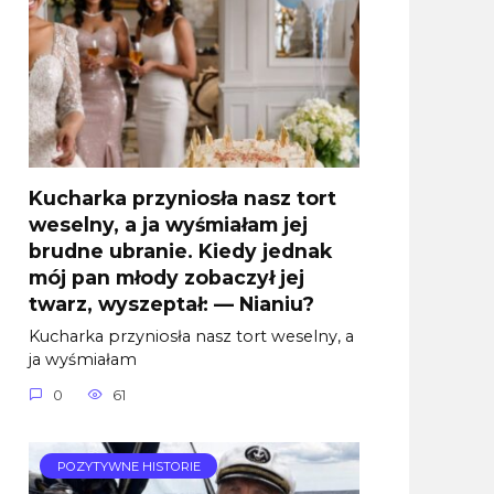
Kucharka przyniosła nasz tort
weselny, a ja wyśmiałam jej
brudne ubranie. Kiedy jednak
mój pan młody zobaczył jej
twarz, wyszeptał: — Nianiu?
Kucharka przyniosła nasz tort weselny, a
ja wyśmiałam
0
61
POZYTYWNE HISTORIE