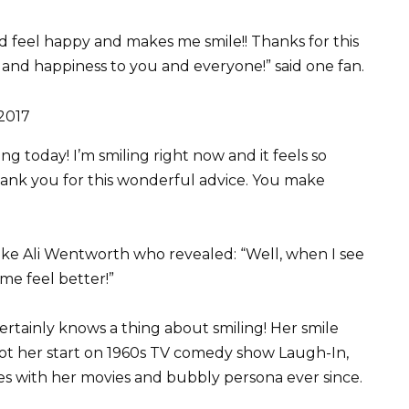
d feel happy and makes me smile!! Thanks for this
and happiness to you and everyone!” said one fan.
g today! I’m smiling right now and it feels so
hank you for this wonderful advice. You make
like Ali Wentworth who revealed: “Well, when I see
 me feel better!”
tainly knows a thing about smiling! Her smile
got her start on 1960s TV comedy show Laugh-In,
hes with her movies and bubbly persona ever since.