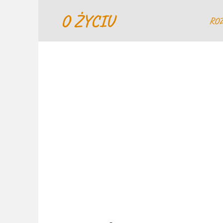
Перейти
O ŻYCIU
к
RO
содержанию