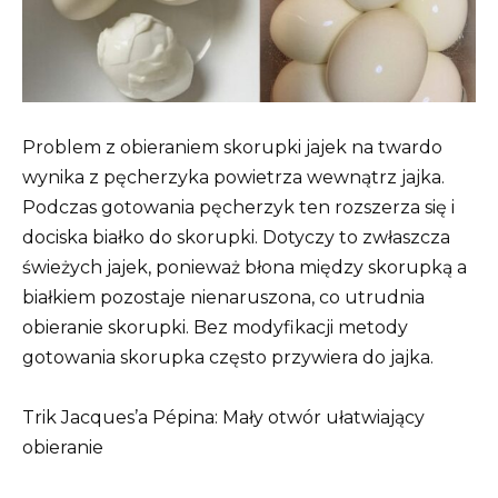
Problem z obieraniem skorupki jajek na twardo
wynika z pęcherzyka powietrza wewnątrz jajka.
Podczas gotowania pęcherzyk ten rozszerza się i
dociska białko do skorupki. Dotyczy to zwłaszcza
świeżych jajek, ponieważ błona między skorupką a
białkiem pozostaje nienaruszona, co utrudnia
obieranie skorupki. Bez modyfikacji metody
gotowania skorupka często przywiera do jajka.
Trik Jacques’a Pépina: Mały otwór ułatwiający
obieranie